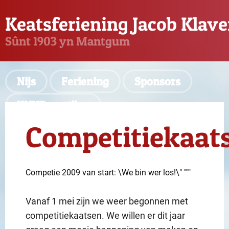
Keatsferiening Jacob Klave
Sûnt 1903 yn Mantgum
Nijs
Feriening
Sponsors
KNKB-partijen
Competitiekaat
Competie 2009 van start: \We bin wer los!\" """
Vanaf 1 mei zijn we weer begonnen met
competitiekaatsen. We willen er dit jaar