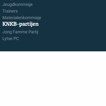
Jeugdkommisje
Trainers
Materialenkommisje
KNKB-partijen
Jong Famme Partij
Lytse PC