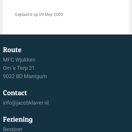
Geplaatst op 09 May 2009
Route
MFC Wjukken
Om 'e Terp 21
9022 BD Mantgum
Contact
info@jacobklaver.nl
Feriening
Bestjoer