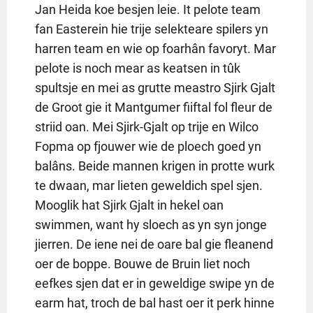
Jan Heida koe besjen leie. It pelote team
fan Easterein hie trije selekteare spilers yn
harren team en wie op foarhân favoryt. Mar
pelote is noch mear as keatsen in tûk
spultsje en mei as grutte meastro Sjirk Gjalt
de Groot gie it Mantgumer fiiftal fol fleur de
striid oan. Mei Sjirk-Gjalt op trije en Wilco
Fopma op fjouwer wie de ploech goed yn
balâns. Beide mannen krigen in protte wurk
te dwaan, mar lieten geweldich spel sjen.
Mooglik hat Sjirk Gjalt in hekel oan
swimmen, want hy sloech as yn syn jonge
jierren. De iene nei de oare bal gie fleanend
oer de boppe. Bouwe de Bruin liet noch
eefkes sjen dat er in geweldige swipe yn de
earm hat, troch de bal hast oer it perk hinne