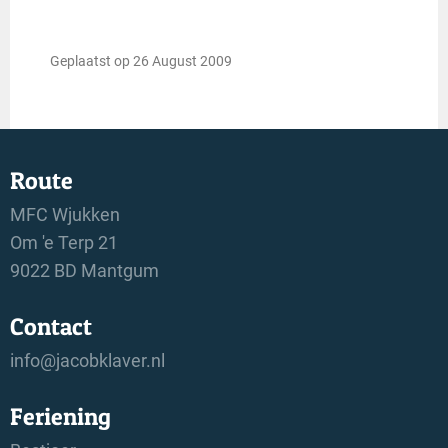
Geplaatst op 26 August 2009
Route
MFC Wjukken
Om 'e Terp 21
9022 BD Mantgum
Contact
info@jacobklaver.nl
Feriening