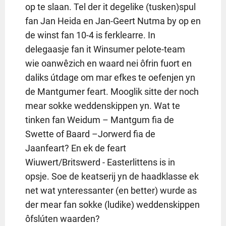
op te slaan. Tel der it degelike (tusken)spul
fan Jan Heida en Jan-Geert Nutma by op en
de winst fan 10-4 is ferklearre. In
delegaasje fan it Winsumer pelote-team
wie oanwêzich en waard nei ôfrin fuort en
daliks útdage om mar efkes te oefenjen yn
de Mantgumer feart. Mooglik sitte der noch
mear sokke weddenskippen yn. Wat te
tinken fan Weidum – Mantgum fia de
Swette of Baard –Jorwerd fia de
Jaanfeart? En ek de feart
Wiuwert/Britswerd - Easterlittens is in
opsje. Soe de keatserij yn de haadklasse ek
net wat ynteressanter (en better) wurde as
der mear fan sokke (ludike) weddenskippen
ôfslúten waarden?