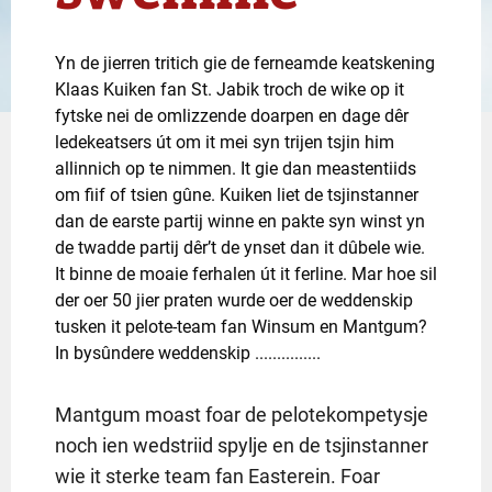
Yn de jierren tritich gie de ferneamde keatskening
Klaas Kuiken fan St. Jabik troch de wike op it
fytske nei de omlizzende doarpen en dage dêr
ledekeatsers út om it mei syn trijen tsjin him
allinnich op te nimmen. It gie dan meastentiids
om fiif of tsien gûne. Kuiken liet de tsjinstanner
dan de earste partij winne en pakte syn winst yn
de twadde partij dêr’t de ynset dan it dûbele wie.
It binne de moaie ferhalen út it ferline. Mar hoe sil
der oer 50 jier praten wurde oer de weddenskip
tusken it pelote-team fan Winsum en Mantgum?
In bysûndere weddenskip ...............
Mantgum moast foar de pelotekompetysje
noch ien wedstriid spylje en de tsjinstanner
wie it sterke team fan Easterein. Foar