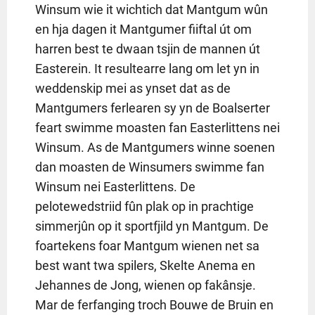
Winsum wie it wichtich dat Mantgum wûn
en hja dagen it Mantgumer fiiftal út om
harren best te dwaan tsjin de mannen út
Easterein. It resultearre lang om let yn in
weddenskip mei as ynset dat as de
Mantgumers ferlearen sy yn de Boalserter
feart swimme moasten fan Easterlittens nei
Winsum. As de Mantgumers winne soenen
dan moasten de Winsumers swimme fan
Winsum nei Easterlittens. De
pelotewedstriid fûn plak op in prachtige
simmerjûn op it sportfjild yn Mantgum. De
foartekens foar Mantgum wienen net sa
best want twa spilers, Skelte Anema en
Jehannes de Jong, wienen op fakânsje.
Mar de ferfanging troch Bouwe de Bruin en