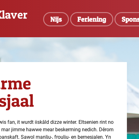
Klaver
Nijs
Feriening
Spon
arme
sjaal
s fan, it wurdt iiskâld dizze winter. Eltsenien rint no
n, mar jimme hawwe mear beskerming nedich. Dêrom
anskaft. Sawol manlju-, froulju- en bernesjalen. Yn