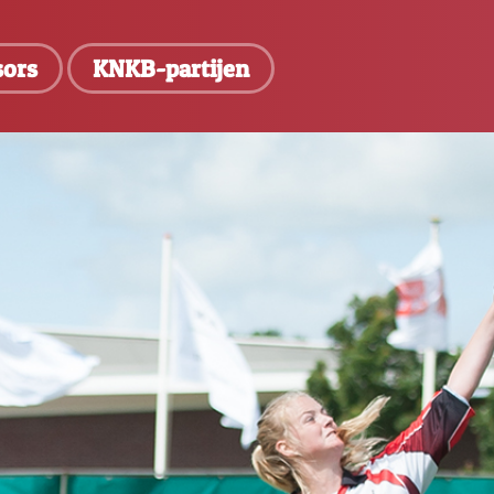
sors
KNKB-partijen