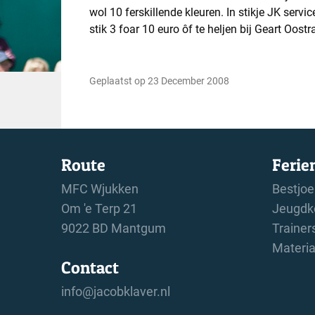
wol 10 ferskillende kleuren. In stikje JK service
stik 3 foar 10 euro ôf te heljen bij Geart Oos
Geplaatst op 23 December 2008
Route
Ferie
MFC Wjukken
Bestjoe
Om 'e Terp 21
Jeugdk
9022 BD Mantgum
Trainer
Materi
Contact
info@jacobklaver.nl