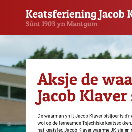
Keatsferiening Jacob 
Sûnt 1903 yn Mantgum
Aksje de wa
Jacob Klaver 
De waarman yn it Jacob Klaver bistjoer is d’r wi
wol op de ferneamde Tsjechiske keatssokke
hat keatsfer. Jacob Klaver waarme JK sjalen o