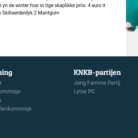
 yn de winter foar in tige skaplikke priis. 4 euro it
tra Skillaerderdyk 2 Mantgum
ning
KNKB-partijen
r
Jong Famme Partij
ommisje
Lytse PC
s
alenkommisje